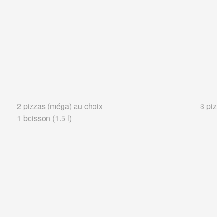
2 pizzas (méga) au choix
3 pi
1 boisson (1.5 l)