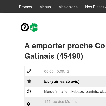
Promos
Menus
Mes envies
Nos Pizzas 
A emporter proche Cor
Gatinais (45490)
06.65.40.09.12
5/5 (voir les 25 avis)
Burgers, italien, kebabs, paninis, pi
188 rue des Murlins