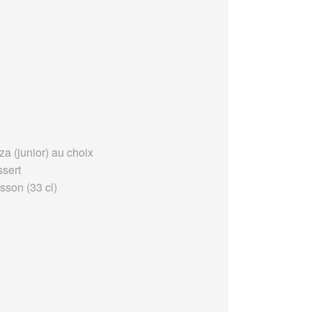
za (junior) au choix
ssert
sson (33 cl)