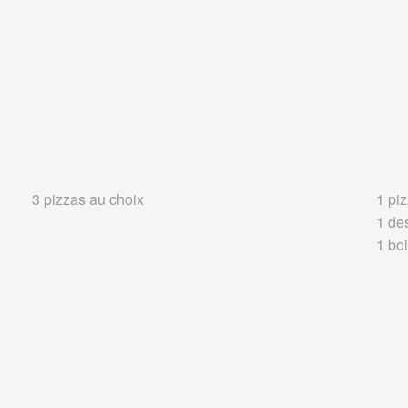
3 pizzas au choix
1 piz
1 de
1 boi