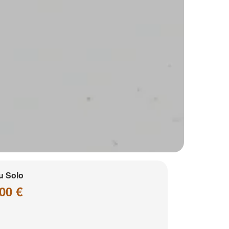
u Solo
00 €