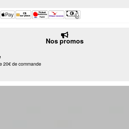
Nos promos
e
r de 20€ de commande