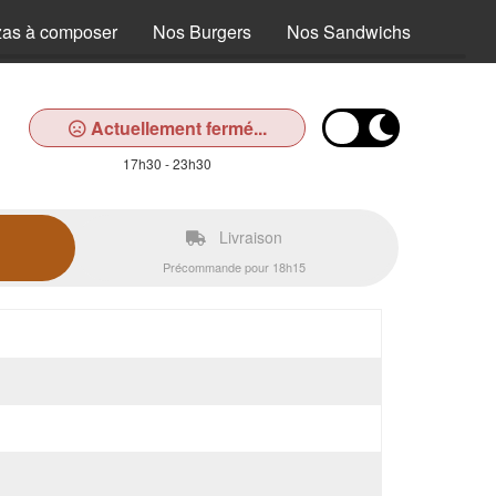
zas à composer
Nos Burgers
Nos Sandwichs
Nos T
Actuellement fermé...
17h30 - 23h30
Livraison
Précommande pour 18h15