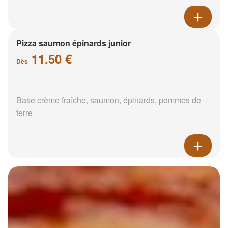
Pizza saumon épinards junior
11.50 €
Dès
Base crème fraîche, saumon, épinards, pommes de
terre