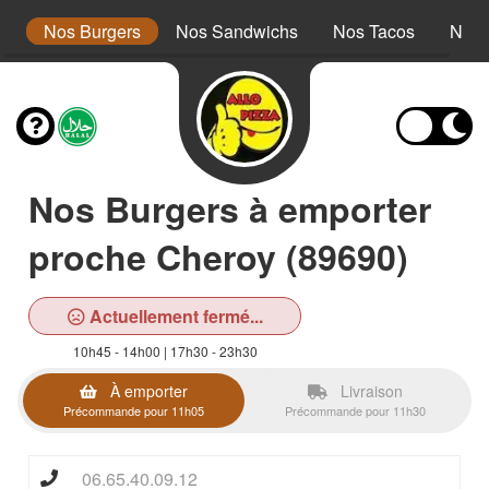
r
Nos Burgers
Nos Sandwichs
Nos Tacos
Nos 
Nos Burgers à emporter
proche Cheroy (89690)
Actuellement fermé...
10h45 - 14h00 | 17h30 - 23h30
À emporter
Livraison
Précommande pour 11h05
Précommande pour 11h30
06.65.40.09.12