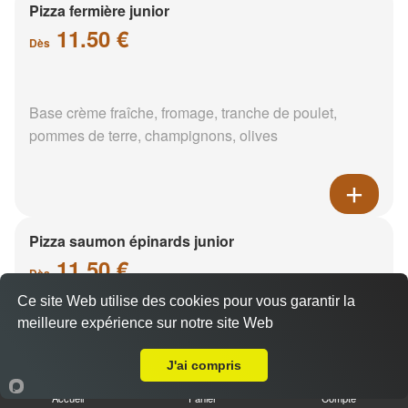
Pizza fermière junior
11.50 €
Dès
Base crème fraîche, fromage, tranche de poulet,
pommes de terre, champignons, olives
Pizza saumon épinards junior
11.50 €
Dès
Ce site Web utilise des cookies pour vous garantir la
meilleure expérience sur notre site Web
A Emporter sur Cheroy
Base crème fraîche, saumon, épinards, pommes de
terre
J'ai compris
Accueil
Panier
Compte