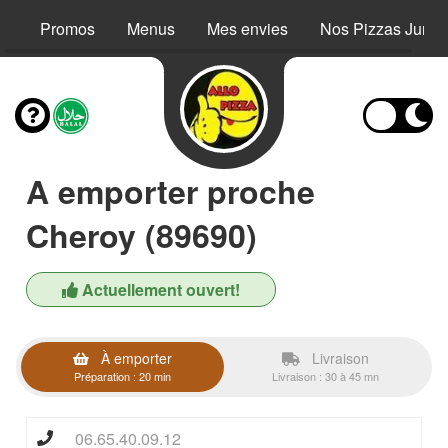
Promos
Menus
Mes envies
Nos Pizzas Junio
A emporter proche
Cheroy (89690)
Actuellement ouvert!
À emporter
Livraison
Préparation : 20 min
Livraison : 30 à 45 mn
06.65.40.09.12