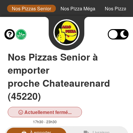
or
Nos Pizzas Senior
Nos Pizza Méga
Nos Pizzas 
Nos Pizzas Senior à
emporter
proche Chateaurenard
(45220)
Actuellement fermé...
17h30 - 23h30
À emporter
Livraison