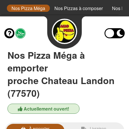
or
Nos Pizza Méga
Nos Pizzas à composer
Nos Bur
Nos Pizza Méga à
emporter
proche Chateau Landon
(77570)
Actuellement ouvert!
À emporter
Livraison