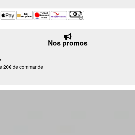
Nos promos
e
r de 20€ de commande