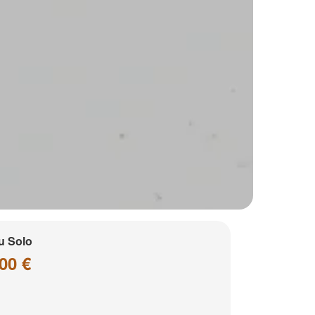
u Solo
00 €