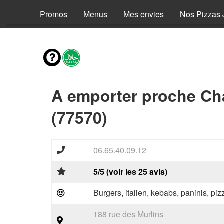
Promos
Menus
Mes envies
Nos Pizzas 
A emporter proche C
(77570)
06.65.40.09.12
5/5 (voir les 25 avis)
Burgers, italien, kebabs, paninis, pi
188 rue des Murlins