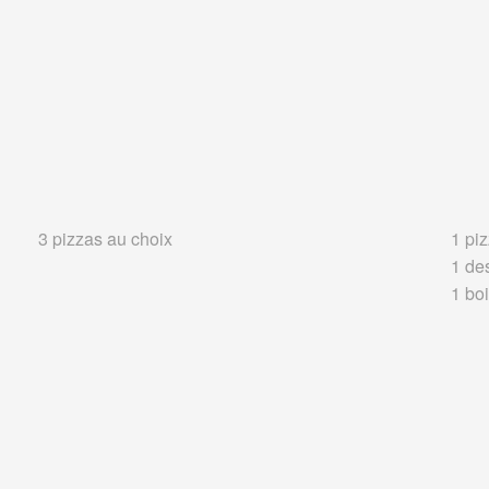
3 pizzas au choix
1 piz
1 de
1 boi