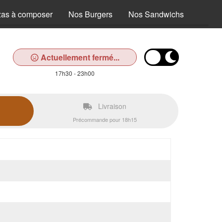
zas à composer
Nos Burgers
Nos Sandwichs
Nos T
Actuellement fermé...
17h30 - 23h00
Livraison
Précommande pour 18h15