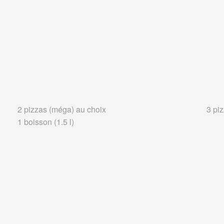
2 pizzas (méga) au choix
3 pi
1 boisson (1.5 l)