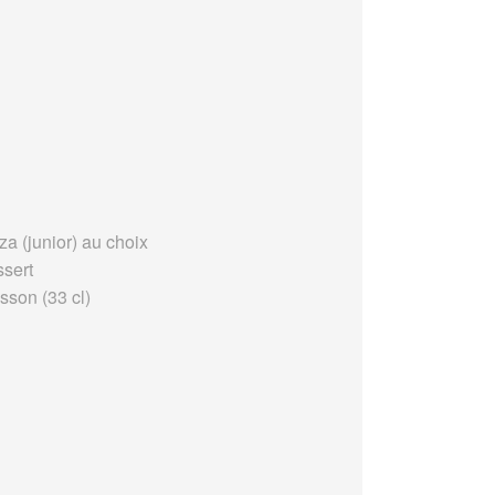
za (junior) au choix
ssert
sson (33 cl)