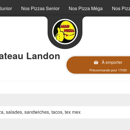
Junior
Nos Pizzas Senior
Nos Pizza Méga
Nos Piz
hateau Landon
À emporter
Précommande pour 17h50
zza, salades, sandwiches, tacos, tex mex