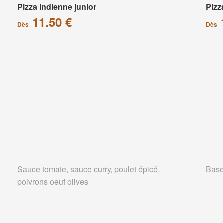
Pizza indienne junior
Pizz
11.50 €
Dès
Dès
e
Sauce tomate, sauce curry, poulet épicé,
Base
poivrons oeuf olives