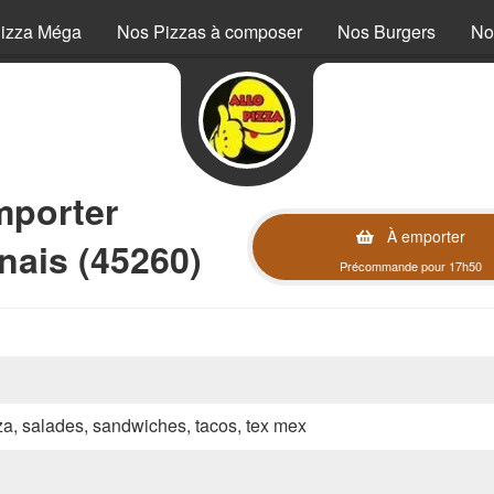
izza Méga
Nos Pizzas à composer
Nos Burgers
No
mporter
À emporter
nais (45260)
Précommande pour 17h50
zza, salades, sandwiches, tacos, tex mex