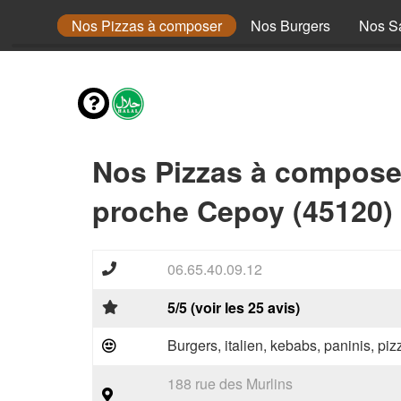
a Méga
Nos Pizzas à composer
Nos Burgers
Nos S
Nos Pizzas à compose
proche Cepoy (45120)
06.65.40.09.12
5/5 (voir les 25 avis)
Burgers, italien, kebabs, paninis, pi
188 rue des Murlins