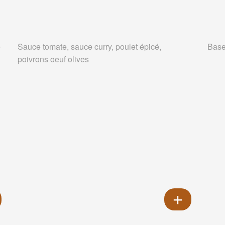
e
Sauce tomate, sauce curry, poulet épicé,
Base
poivrons oeuf olives