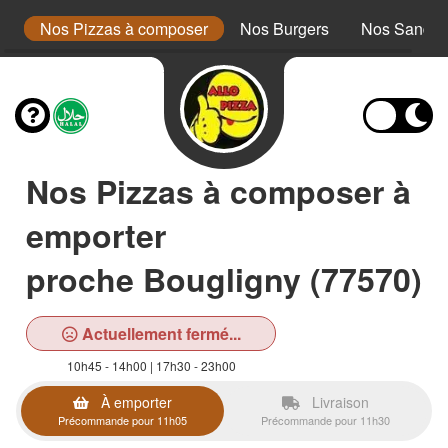
a
Nos Pizzas à composer
Nos Burgers
Nos Sandwi
Nos Pizzas à composer à
emporter
proche Bougligny (77570)
Actuellement fermé...
10h45 - 14h00 | 17h30 - 23h00
À emporter
Livraison
Précommande pour 11h05
Précommande pour 11h30