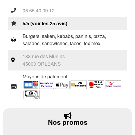
06.65.40.09.12
5/5 (voir les 25 avis)
Burgers, italien, kebabs, paninis, pizza,
salades, sandwiches, tacos, tex mex
188 rue des Murlins
45000 ORLEANS
Moyens de paiement :
Nos promos