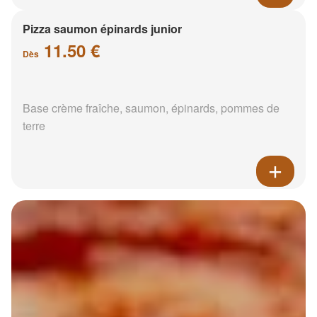
Pizza saumon épinards junior
11.50 €
Dès
Base crème fraîche, saumon, épinards, pommes de
terre