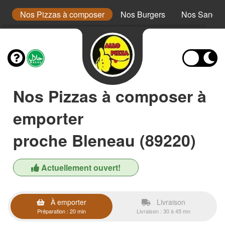
a
Nos Pizzas à composer
Nos Burgers
Nos Sandwi
Nos Pizzas à composer à
emporter
proche Bleneau (89220)
Actuellement ouvert!
À emporter
Livraison
Préparation : 20 min
Livraison : 30 à 45 mn