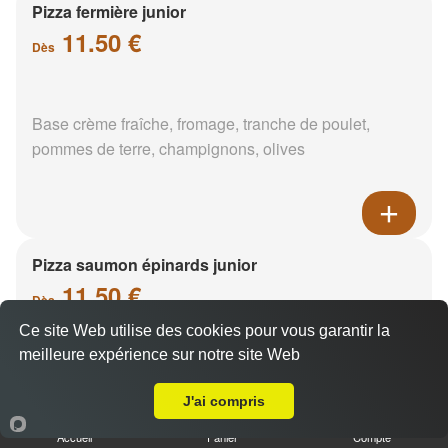
Pizza fermière junior
11.50 €
Dès
Base crème fraîche, fromage, tranche de poulet,
pommes de terre, champignons, olives
Pizza saumon épinards junior
11.50 €
Dès
Ce site Web utilise des cookies pour vous garantir la
meilleure expérience sur notre site Web
A Emporter sur Bleneau
Base crème fraîche, saumon, épinards, pommes de
terre
J'ai compris
Accueil
Panier
Compte