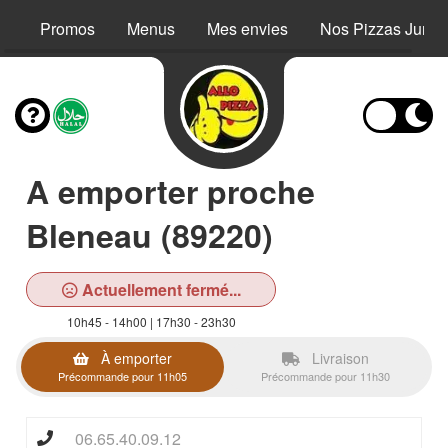
Promos
Menus
Mes envies
Nos Pizzas Junio
A emporter proche
Bleneau (89220)
Actuellement fermé...
10h45 - 14h00 | 17h30 - 23h30
À emporter
Livraison
Précommande pour 11h05
Précommande pour 11h30
06.65.40.09.12