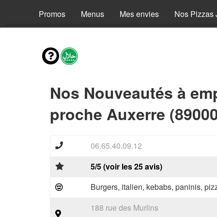
Promos
Menus
Mes envies
Nos Pizzas 
Nos Nouveautés à emp
proche Auxerre (89000
06.65.40.09.12
5/5 (voir les 25 avis)
Burgers, italien, kebabs, paninis, pi
188 rue des Murlins