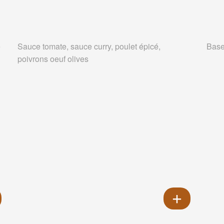
e
Sauce tomate, sauce curry, poulet épicé,
Base
poivrons oeuf olives