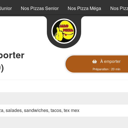
Junior
Nos Pizzas Senior
Nos Pizza Méga
Nos Piz
orter
À emporter
)
Préparation : 20 min
zza, salades, sandwiches, tacos, tex mex