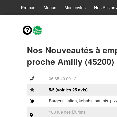
Promos
Menus
Mes envies
Nos Pizzas 
Nos Nouveautés à emp
proche Amilly (45200)
06.65.40.09.12
5/5 (voir les 25 avis)
Burgers, italien, kebabs, paninis, pi
188 rue des Murlins