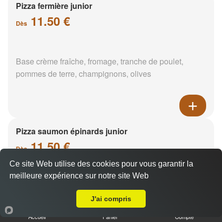
Pizza fermière junior
11.50 €
Dès
Base crème fraîche, fromage, tranche de poulet,
pommes de terre, champignons, olives
Pizza saumon épinards junior
11.50 €
Dès
Ce site Web utilise des cookies pour vous garantir la
meilleure expérience sur notre site Web
A Emporter sur trigueres
Base crème fraîche, saumon, épinards, pommes de
terre
J'ai compris
Accueil
Panier
Compte