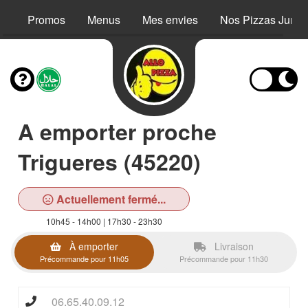
Promos
Menus
Mes envies
Nos Pizzas Junio
A emporter proche
Trigueres (45220)
Actuellement fermé...
10h45 - 14h00 | 17h30 - 23h30
À emporter
Livraison
Précommande pour 11h05
Précommande pour 11h30
06.65.40.09.12