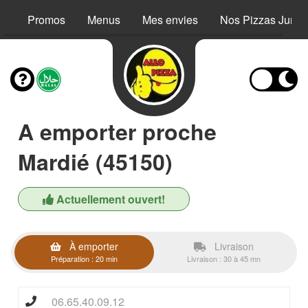
Promos
Menus
Mes envies
Nos Pizzas Junio
A emporter proche
Mardié (45150)
Actuellement ouvert!
À emporter
Livraison
Préparation : 20 min
Livraison : 30 à 45 mn
06.65.40.09.12