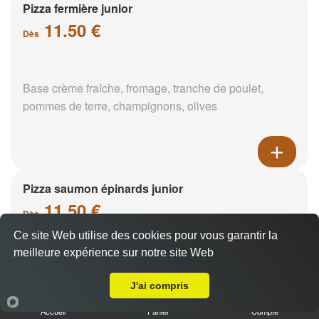
Pizza fermière junior
11.50 €
Dès
Base crème fraîche, fromage, tranche de poulet,
pommes de terre, champignons, olives
Pizza saumon épinards junior
11.50 €
Dès
Ce site Web utilise des cookies pour vous garantir la
meilleure expérience sur notre site Web
A Emporter sur Mardié
Base crème fraîche, saumon, épinards, pommes de
terre
J'ai compris
Accueil
Panier
Compte