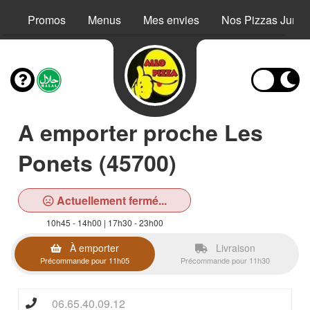
Promos
Menus
Mes envies
Nos Pizzas Junio
A emporter proche Les
Ponets (45700)
Actuellement fermé...
10h45 - 14h00 | 17h30 - 23h00
À emporter
Livraison
Précommande pour 11h05
Précommande pour 11h30
06.65.40.09.12