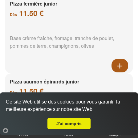
Pizza fermière junior
11.50 €
Dès
Base crème fraîche, fromage, tranche de poulet,
pommes de terre, champignons, olives
Pizza saumon épinards junior
11.50 €
Dès
Ce site Web utilise des cookies pour vous garantir la
meilleure expérience sur notre site Web
A Emporter sur Les Ponets
Base crème fraîche, saumon, épinards, pommes de
terre
J'ai compris
Accueil
Panier
Compte