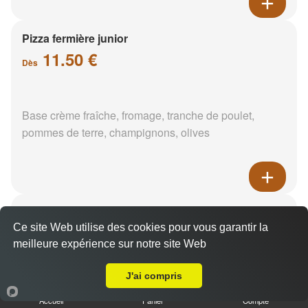
Pizza fermière junior
11.50 €
Dès
Base crème fraîche, fromage, tranche de poulet,
pommes de terre, champignons, olives
Pizza saumon épinards junior
11.50 €
Ce site Web utilise des cookies pour vous garantir la
Dès
meilleure expérience sur notre site Web
A Emporter sur Dampierre en Burly
J'ai compris
Base crème fraîche, saumon, épinards, pommes de
Accueil
Panier
Compte
terre