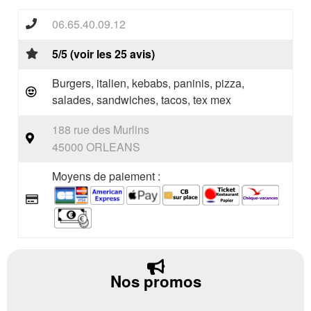
06.65.40.09.12
5/5 (voir les 25 avis)
Burgers, italien, kebabs, paninis, pizza,
salades, sandwiches, tacos, tex mex
188 rue des Murlins
45000 ORLEANS
Moyens de paiement :
Nos promos