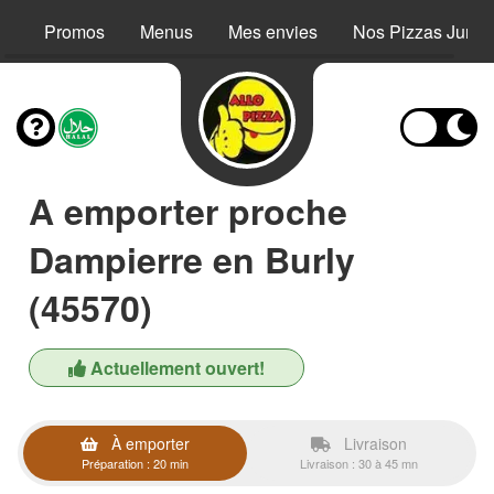
Promos
Menus
Mes envies
Nos Pizzas Junio
A emporter proche
Dampierre en Burly
(45570)
Actuellement ouvert!
À emporter
Livraison
Préparation : 20 min
Livraison : 30 à 45 mn