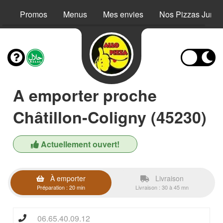
Promos
Menus
Mes envies
Nos Pizzas Junio
A emporter proche
Châtillon-Coligny (45230)
Actuellement ouvert!
À emporter
Livraison
Préparation : 20 min
Livraison : 30 à 45 mn
06.65.40.09.12