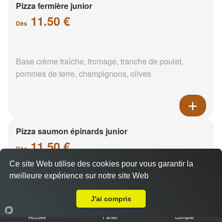
Pizza fermière junior
11.50 €
Dès
Base crème fraîche, fromage, tranche de poulet,
pommes de terre, champignons, olives
Pizza saumon épinards junior
11.50 €
Dès
Ce site Web utilise des cookies pour vous garantir la
meilleure expérience sur notre site Web
A Emporter sur Châtillon-Coligny
Base crème fraîche, saumon, épinards, pommes de
terre
J'ai compris
Accueil
Panier
Compte