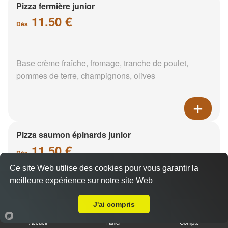
Pizza fermière junior
11.50 €
Dès
Base crème fraîche, fromage, tranche de poulet,
pommes de terre, champignons, olives
Pizza saumon épinards junior
11.50 €
Dès
Ce site Web utilise des cookies pour vous garantir la
meilleure expérience sur notre site Web
A Emporter sur Boismorand
Base crème fraîche, saumon, épinards, pommes de
terre
J'ai compris
Accueil
Panier
Compte