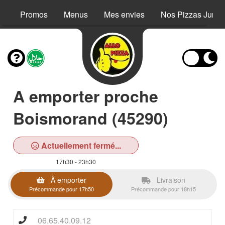
Promos
Menus
Mes envies
Nos Pizzas Junio
A emporter proche
Boismorand (45290)
Actuellement fermé...
17h30 - 23h30
À emporter
Livraison
Précommande pour 17h50
Précommande pour 18h15
06.65.40.09.12